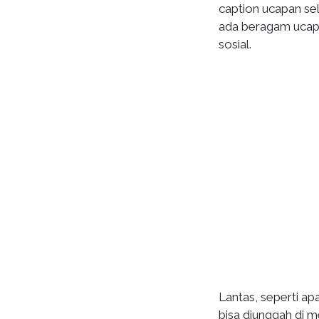
caption ucapan sel
ada beragam ucapa
sosial.
Lantas, seperti a
bisa diunggah di m