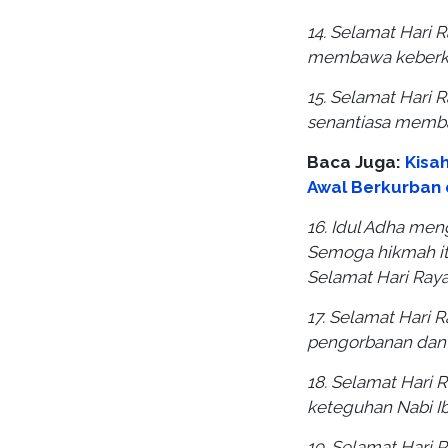
14. Selamat Hari 
membawa keberka
15. Selamat Hari 
senantiasa memba
Baca Juga:
Kisa
Awal Berkurban d
16. Idul Adha men
Semoga hikmah itu
Selamat Hari Raya
17. Selamat Hari 
pengorbanan dan k
18. Selamat Hari 
keteguhan Nabi Ib
19. Selamat Hari 