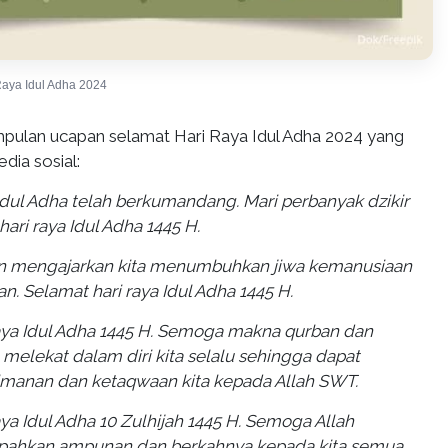
aya Idul Adha 2024
mpulan ucapan selamat Hari Raya Idul Adha 2024 yang
edia sosial:
 Idul Adha telah berkumandang. Mari perbanyak dzikir
hari raya Idul Adha 1445 H.
ban mengajarkan kita menumbuhkan jiwa kemanusiaan
 Selamat hari raya Idul Adha 1445 H.
aya Idul Adha 1445 H. Semoga makna qurban dan
 melekat dalam diri kita selalu sehingga dapat
manan dan ketaqwaan kita kepada Allah SWT.
aya Idul Adha 10 Zulhijah 1445 H. Semoga Allah
pahkan ampunan dan berkahnya kepada kita semua.