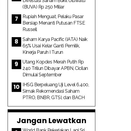
Divestasi Saham Bukit Uluwatu
(BUVA) Rp 250 Miliar
Rupiah Menguat, Pelaku Pasar
Bersiap Menanti Putusan FTSE
Russell
Saham Karya Pacific (IATA) Naik
65% Usai Kelar Ganti Pemilik,
Kinerja Paruh I Turun
Utang Kopdes Merah Putih Rp
240 Triliun Dibayar APBN, Cicilan
Dimulai September
IHSG Berpeluang Uji Level 6.400,
Simak Rekomendasi Saham
PTRO, BNBR, GTSI, dan BACH
Jangan Lewatkan
World Bank Pekerjakan Lagi Sri