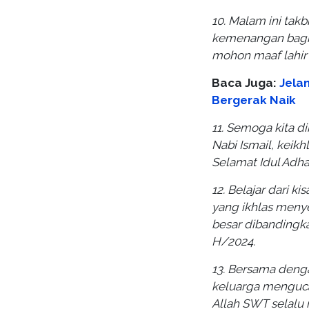
10. Malam ini tak
kemenangan bagi k
mohon maaf lahir 
Baca Juga:
Jela
Bergerak Naik
11. Semoga kita d
Nabi Ismail, keik
Selamat Idul Adha
12. Belajar dari k
yang ikhlas menye
besar dibandingka
H/2024.
13. Bersama denga
keluarga menguca
Allah SWT selalu