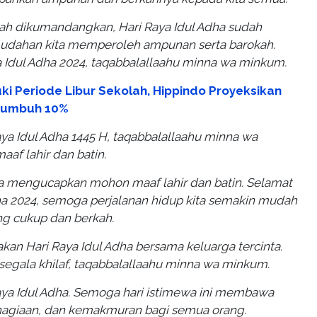
dah dikumandangkan, Hari Raya Idul Adha sudah
udahan kita memperoleh ampunan serta barokah.
a Idul Adha 2024, taqabbalallaahu minna wa minkum.
ki Periode Libur Sekolah, Hippindo Proyeksikan
 Tumbuh 10%
aya Idul Adha 1445 H, taqabbalallaahu minna wa
af lahir dan batin.
ga mengucapkan mohon maaf lahir dan batin. Selamat
ha 2024, semoga perjalanan hidup kita semakin mudah
ng cukup dan berkah.
kan Hari Raya Idul Adha bersama keluarga tercinta.
egala khilaf, taqabbalallaahu minna wa minkum.
aya Idul Adha. Semoga hari istimewa ini membawa
agiaan, dan kemakmuran bagi semua orang.