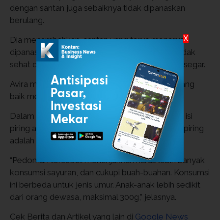
dengan santan juga sebaiknya tidak dipanaskan
berulang.
X
Dia menambahkan, santan yang terus menerus
dipanaskan akan mengeluarkan minyak yang tidak
sehat dibandingkan dengan santan yang masih segar.
Avira menjelaskan, konsumsi buah dan sayur yang
baik mengacu pada Pedoman Gizi Seimbang.
Dalam Pedoman Isi Piringku, 2/3 dari setengah isi
piring adalah sayuran, dan 1/3 dari setengah isi piring
adalah buah-buahan setiap makan.
“Pedoman tersebut menunjukkan harus lebih banyak
konsumsi sayuran, dan cukupi buah-buahan. Konsumsi
ini berbeda untuk jenis umur. Anak-anak lebih sedikit
dari orang dewasa, maksimal 300g,” jelasnya.
Cek Berita dan Artikel yang lain di
Google News