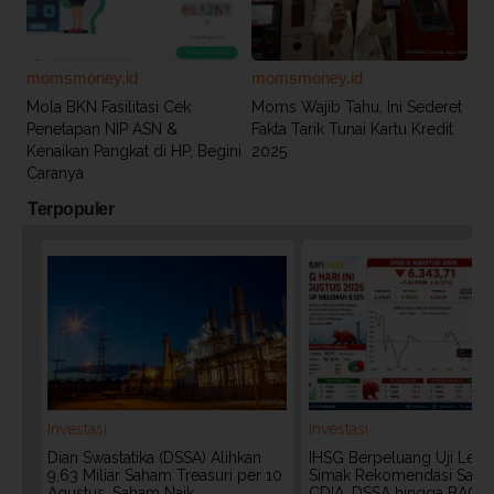
momsmoney.id
momsmoney.id
Mola BKN Fasilitasi Cek
Moms Wajib Tahu, Ini Sederet
Penetapan NIP ASN &
Fakta Tarik Tunai Kartu Kredit
Kenaikan Pangkat di HP, Begini
2025
Caranya
Terpopuler
Investasi
Investasi
Dian Swastatika (DSSA) Alihkan
IHSG Berpeluang Uji Level
9,63 Miliar Saham Treasuri per 10
Simak Rekomendasi Saha
Agustus, Saham Naik
CDIA, DSSA hingga BACH