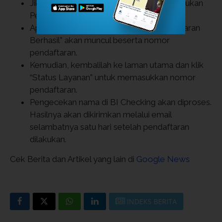
Jika sudah mengecek persetujuan, klik “Ajukan
Permohonan”.
Apabila berhasil, pemberitahuan “Pendaftaran
Berhasil” akan muncul beserta nomor
pendaftaran.
Kemudian, kembalilah ke laman utama dan klik
“Status Layanan” untuk memasukkan nomor
pendaftaran.
Pengecekan nama di BI Checking akan diproses.
Hasilnya akan dikirimkan melalui email
selambatnya satu hari setelah pendaftaran
dilakukan.
Cek Berita dan Artikel yang lain di
Google News
INDEKS BERITA