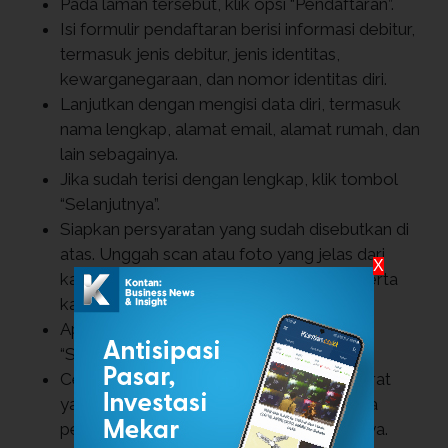
Pada laman tersebut, klik opsi “Pendaftaran”.
Isi formulir pendaftaran berisi informasi debitur,
termasuk jenis debitur, jenis identitas,
kewarganegaraan, dan nomor identitas diri.
Lanjutkan dengan mengisi data diri, termasuk
nama lengkap, alamat email, alamat rumah, dan
lain sebagainya.
Jika sudah terisi dengan lengkap, klik tombol
“Selanjutnya”.
Siapkan persyaratan yang sudah disebutkan di
atas. Unggah scan atau foto yang jelas dari
X
kartu identitas, foto diri, dan foto diri beserta
kartu identitas sesuai dengan arahan.
Apabila semua foto sudah terunggah, klik
“Selanjutnya”.
Cek semua keterangan berisi seluruh syarat
yang diunggah sebagai pernyataan bahwa
persyaratan yang diserahkan benar adanya.