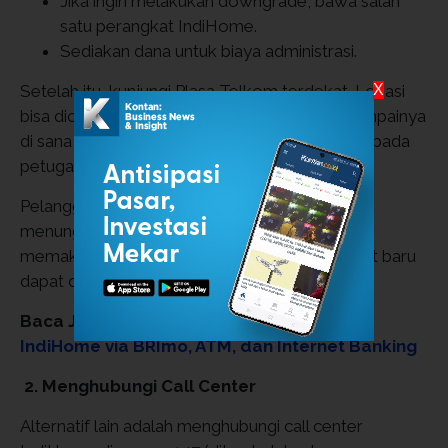
Jika ingin melakukan downgrade, bawa salah
satu perangkat IndiHome.
Sediakan dana untuk biaya administrasi.
Setelah itu, kunjungi Plasa Telkom terdekat. Lokasi
X
bisa dicek melalui situs resmi IndiHome. Sesampainya
di sana, ambil antrean dan sampaikan tujuan kepada
petugas customer service.
Pelanggan akan diminta mengisi formulir dan
menunggu proses penggantian, yang biasanya
memakan waktu sekitar 1x24 jam. Status paket baru
dapat dipantau melalui aplikasi myIndiHome.
Baca Juga:
Inilah Cara Bayar Tagihan WiFi
IndiHome via BRImo, ATM, dan Internet Banking
2. Menghubungi Call Center
Alternatif lain adalah menghubungi call center