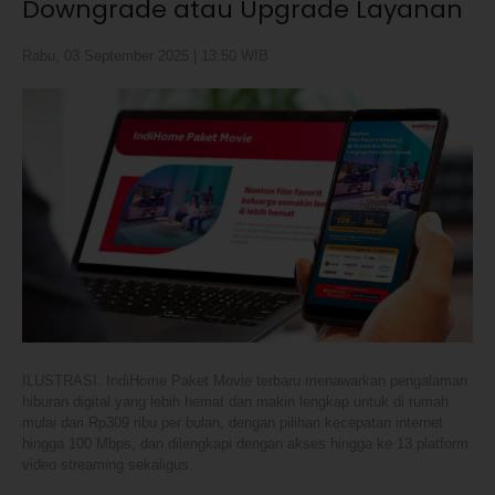
Downgrade atau Upgrade Layanan
Rabu, 03 September 2025 | 13:50 WIB
ILUSTRASI. IndiHome Paket Movie terbaru menawarkan pengalaman
hiburan digital yang lebih hemat dan makin lengkap untuk di rumah
mulai dari Rp309 ribu per bulan, dengan pilihan kecepatan internet
hingga 100 Mbps, dan dilengkapi dengan akses hingga ke 13 platform
video streaming sekaligus.