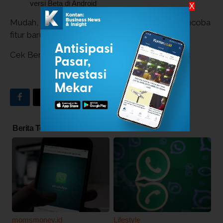
versi Beta di Android
X
Mudah, bukan? Sekarang siapa yang sudah mencoba
fitur baru yang ada di WhatsApp Beta?
Cek Berita dan Artikel yang lain di
Google News
INDEKS BERITA
Berita Terkait
momsmoney.id
Lifestyle