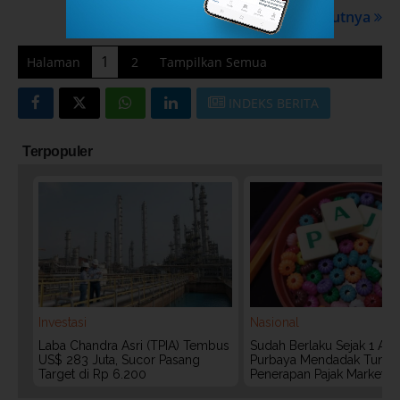
Selanjutnya
1
Halaman
2
Tampilkan Semua
INDEKS BERITA
Terpopuler
Investasi
Nasional
Laba Chandra Asri (TPIA) Tembus
Sudah Berlaku Sejak 1 Agu
US$ 283 Juta, Sucor Pasang
Purbaya Mendadak Tunda
Target di Rp 6.200
Penerapan Pajak Marketpl