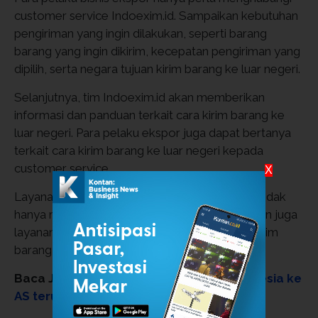
customer service Indoexim.id. Sampaikan kebutuhan
pengiriman yang ingin dilakukan, seperti barang
barang yang ingin dikirim, kecepatan pengiriman yang
dipilih, serta negara tujuan kirim barang ke luar negeri.
Selanjutnya, tim Indoexim.id akan memberikan
informasi dan panduan terkait cara kirim barang ke
luar negeri. Para pelaku ekspor juga dapat bertanya
terkait cara kirim barang ke luar negeri kepada
customer service.
X
Layanan yang diberikan Indoexim.id memang tidak
hanya mengurus pengiriman barang saja, namun juga
layanan panduan dan informasi seputar cara kirim
barang ke luar negeri.
Baca Juga:
Potensi ekspor furnitur Indonesia ke
AS terus naik