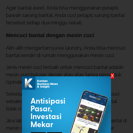
Agar bantal awet, Anda bisa menggunakan pelapis
bawah sarung bantal. Anda cuci pelapis sarung bantal
tersebut setiap dua minggu sekali.
Mencuci bantal dengan mesin cuci
Alih-alih mengantarnya ke laundry, Anda bisa mencuci
bantal sendiri di rumah menggunakan mesin cuci.
Jenis mesin cuci terbaik untuk mencuci bantal adalah
mesin cuci bukaan depan atau atas tanpa pengaduk
X
(spindel besar di tengah beberapa mesin).
Sebelum memasukkan bantal ke dalam mesin cuci
sebaiknya Anda baca label perawatan agar bantal
tidak rusak.
Jika label bantal tidak ada, Anda bisa mencuci bantal di
mesin cuci menggunakan putaran lembut dan air