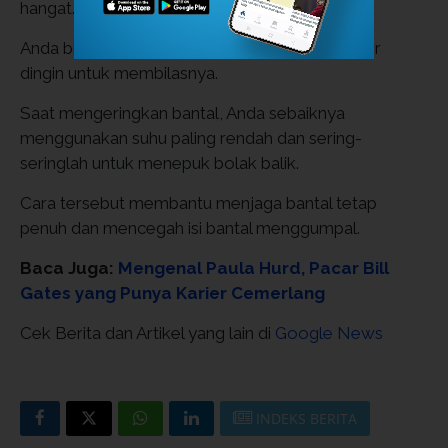
hangat.
Anda bisa menggunakan sedikit deterjen dan air
dingin untuk membilasnya.
Saat mengeringkan bantal, Anda sebaiknya
menggunakan suhu paling rendah dan sering-
seringlah untuk menepuk bolak balik.
Cara tersebut membantu menjaga bantal tetap
penuh dan mencegah isi bantal menggumpal.
Baca Juga:
Mengenal Paula Hurd, Pacar Bill
Gates yang Punya Karier Cemerlang
Cek Berita dan Artikel yang lain di
Google News
INDEKS BERITA