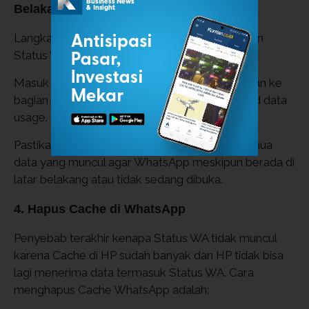
Belakang
Langkah ini bisa membantu untuk memunculkan
Status WA orang lain yang tidak muncul di WA.
Masuk ke pengaturan HP dan kemudian arahkan ke
bagian Apps. Cari WhatsApp dan klik Restricted data
usage.
Pastikan pengguna sudah mengisi centang semua
data yang muncul agar WhatsApp meskipun berada di
latar belakang atau tidak sedang dibuka.
4. Hapus Cache di WhatsApp
Penyebab terakhir kenapa Status WA tidak muncul
karena Cache di HP sudah banyak dan HP tidak bisa
lagi menerima data termasuk Status WA. Cara
menghapus Cache WhatsApp adalah: