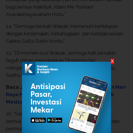
bagi semua makhluk. Idam Me Punnam
Asavakkhayavaham Hotu."
14. "Semoga berkah Waisak memenuhi kehidupan
dengan kedamaian, kebahagiaan, dan kebijaksanaan.
Sabbe Satta Sukhi Hontu."
15. "Di momen suci Waisak, semoga hati semakin
teguh dalam menjalankan Dhamma dan
X
menyebarkan cinta kasih kepada sesama. Sadhu,
Sadhu, Sadhu."
Baca Juga:
15 Twibbon, Poster, dan Ucapan Hari
Raya Nyepi 2026, Cocok untuk Dibagikan di
Medsos
16. "Selamat Hari Raya Trisuci Waisak. Semoga
semua makhluk hidup terbebas dari kebencian dan
permusuhan. Sabbe Satta Avera Hontu."