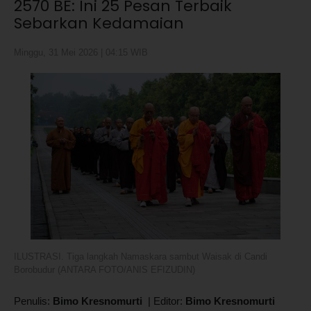
2570 BE: Ini 25 Pesan Terbaik
Sebarkan Kedamaian
Minggu, 31 Mei 2026 | 04:15 WIB
ILUSTRASI. Tiga langkah Namaskara sambut Waisak di Candi
Borobudur (ANTARA FOTO/ANIS EFIZUDIN)
Penulis:
Bimo Kresnomurti
|
Editor:
Bimo Kresnomurti