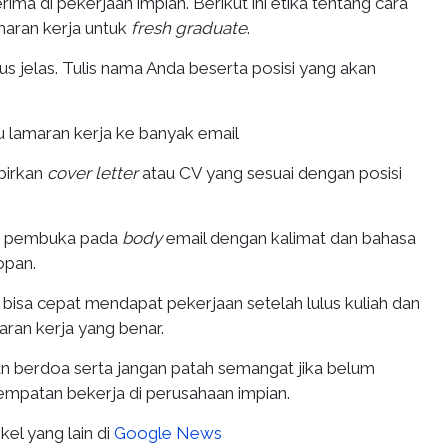
rima di pekerjaan impian. Berikut ini etika tentang cara
maran kerja untuk
fresh graduate
.
rus jelas. Tulis nama Anda beserta posisi yang akan
tu lamaran kerja ke banyak email
pirkan
cover letter
atau CV yang sesuai dengan posisi
a pembuka pada
body
email dengan kalimat dan bahasa
opan.
 bisa cepat mendapat pekerjaan setelah lulus kuliah dan
aran kerja yang benar.
n berdoa serta jangan patah semangat jika belum
patan bekerja di perusahaan impian.
kel yang lain di
Google News