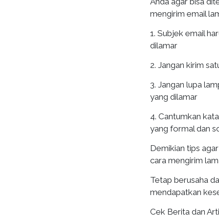
Anda agar bisa dite
mengirim email la
1. Subjek email ha
dilamar
2. Jangan kirim sa
3. Jangan lupa lam
yang dilamar
4. Cantumkan kat
yang formal dan s
Demikian tips agar
cara mengirim lam
Tetap berusaha da
mendapatkan kesem
Cek Berita dan Arti