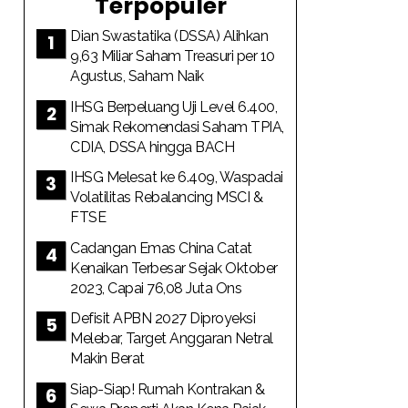
Terpopuler
Dian Swastatika (DSSA) Alihkan
9,63 Miliar Saham Treasuri per 10
Agustus, Saham Naik
IHSG Berpeluang Uji Level 6.400,
Simak Rekomendasi Saham TPIA,
CDIA, DSSA hingga BACH
IHSG Melesat ke 6.409, Waspadai
Volatilitas Rebalancing MSCI &
FTSE
Cadangan Emas China Catat
Kenaikan Terbesar Sejak Oktober
2023, Capai 76,08 Juta Ons
Defisit APBN 2027 Diproyeksi
Melebar, Target Anggaran Netral
Makin Berat
Siap-Siap! Rumah Kontrakan &