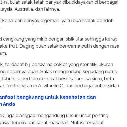
 ini, buah salak telah banyak dibudidayakan di berbagai
aysia, Australia, dan lainnya.
erkenal dan banyak digemari, yaitu buah salak pondoh
i.
i cangkang yang mirip dengan sisik ular sehingga kerap
ake fruit. Daging buah salak berwarna putih dengan rasa
sam.
k, terdapat biji berwarna coklat yang memiliki ukuran
tung besarnya buah. Salak mengandung segudang nutrisi
tubuh, seperti protein, zat besi, kalium, kalsium, beta
t, fosfor, vitamin A, vitamin C, dan berbagai antioksidan.
anfaat bengkuang untuk kesehatan dan
h Anda
alak juga dianggap mengandung unsur-unsur penting,
yawa fenolik dan serat makanan. Nutrisi tersebut