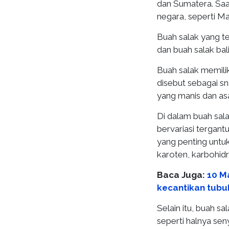
dan Sumatera. Saat
negara, seperti Mal
Buah salak yang t
dan buah salak bal
Buah salak memilik
disebut sebagai sn
yang manis dan a
Di dalam buah sala
bervariasi tergan
yang penting untuk 
karoten, karbohidra
Baca Juga:
10 M
kecantikan tubu
Selain itu, buah s
seperti halnya sen