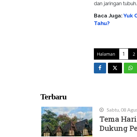
dan jaringan tubuh
Baca Juga:
Yuk 
Tahu?
1
Halaman
2
Terbaru
Sabtu, 08 Agu
Tema Hari
Dukung Pe