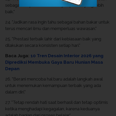
sebagai tempat tumbuh menjadi pribadi yang lebih
baik."
24. "Jadikan rasa ingin tahu sebagai bahan bakar untuk
terus mencari ilmu dan memperluas wawasan."
25. "Prestasi terbaik lahir dari kebiasaan baik yang
dilakukan secara konsisten setiap hari."
Baca Juga:
10 Tren Desain Interior 2026 yang
Diprediksi Membuka Gaya Baru Hunian Masa
Depan
26. "Berani mencoba hal baru adalah langkah awal
untuk menemukan kemampuan terbaik yang ada
dalam diri."
27. "Tetap rendah hati saat berhasil dan tetap optimis
ketika menghadapi kegagalan, karena keduanya
adalah bagian dari proses belajar."