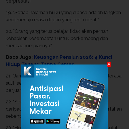
berprestasi."
19. "Setiap halaman buku yang dibaca adalah langkah
kecil menuju masa depan yang lebih cerah."
20. "Orang yang terus belajar tidak akan pernah
kehabisan kesempatan untuk berkembang dan
mencapai impiannya."
Baca Juga:
Keuangan Pensiun 2026: 4 Kunci
Hidup Tenang Tanpa Cemas
X
21. "Jangan menyerah hanya karena perjalanan terasa
sulit, sebab keberhasilan sering datang setelah
perjuangan yang panjang."
22. "Semangat yang konsisten lebih berharga
daripada semangat yang besar tetapi hanya bertahan
sebentar."
23. "Hormati guru, sayangi teman, dan cintai sekolah