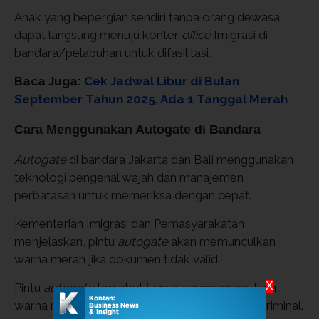
Anak yang bepergian sendiri tanpa orang dewasa
dapat langsung menuju konter
office
Imigrasi di
bandara/pelabuhan untuk difasilitasi.
Baca Juga:
Cek Jadwal Libur di Bulan
September Tahun 2025, Ada 1 Tanggal Merah
Cara Menggunakan Autogate di Bandara
Autogate
di bandara Jakarta dan Bali menggunakan
teknologi pengenal wajah dan manajemen
perbatasan untuk memeriksa dengan cepat.
Kementerian Imigrasi dan Pemasyarakatan
menjelaskan, pintu
autogate
akan memunculkan
warna merah jika dokumen tidak valid.
X
Pintu
autogate
tersebut juga akan memunculkan
warna merah jika seseorang memiliki catatan kriminal.