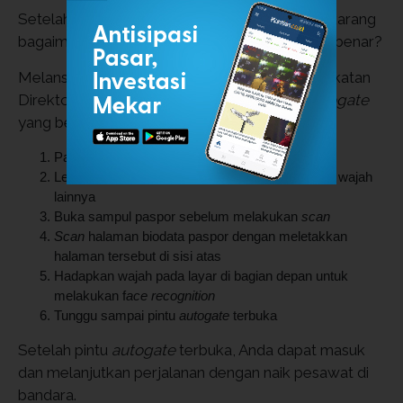
Setelah memenuhi semua persyaratannya, sekarang
bagaimana cara menggunakan
autogate
yang benar?
Melansir Kementerian Imigrasi dan Pemasyarakatan
Direktorat Jenderal Imigrasi, ini cara pakai
autogate
yang benar:
Pastikan seluruh bagian wajah Anda terlihat
Lepas kaca mata, masker, topi atau penghalang wajah
lainnya
Buka sampul paspor sebelum melakukan
scan
Scan
halaman biodata paspor dengan meletakkan
halaman tersebut di sisi atas
Hadapkan wajah pada layar di bagian depan untuk
melakukan f
ace
recognition
Tunggu sampai pintu
autogate
terbuka
Setelah pintu
autogate
terbuka, Anda dapat masuk
dan melanjutkan perjalanan dengan naik pesawat di
bandara.