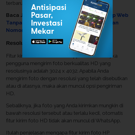
terbaru.
Baca Juga:
Cara Alternatif Login WhatsApp Web
Tanpa QR Code atau Kode QR, Bisa Tautkan
Nomor HP
Resolusi dan kualitas foto terlalu kecil
Fitur kirim foto HD di WhatsApp akan muncul jika
pengguna mengirim foto berkualitas HD yang
resolusinya adalah 3024 x 4032. Apabila Anda
mengirim foto dengan resolusi yang telah disebutkan
atau di atasnya, maka akan muncul opsi pengiriman
HD.
Sebaliknya, jika foto yang Anda kirimkan mungkin di
bawah resolusi tersebut atau terlalu kecil, otomatis
fitur kirim foto HD tidak akan muncul di WhatsApp.
Itulah penjelasan mengapa fitur kirim foto HP