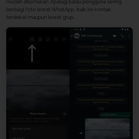
mudah ditemukan. Apalagi kalau pengguna sering
berbagi foto lewat WhatApp, baik ke kontak
terdekat maupun lewat grup.