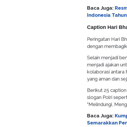
Baca Juga:
Resmi
Indonesia Tahun
Caption Hari Bh
Peringatan Hari B
dengan membagikan 
Selain menjadi ben
menjadi ajakan u
kolaborasi antara
yang aman dan sej
Berikut 25 captio
slogan Polri sepert
"Melindungi, Meng
Baca Juga:
Kump
Semarakkan Peng