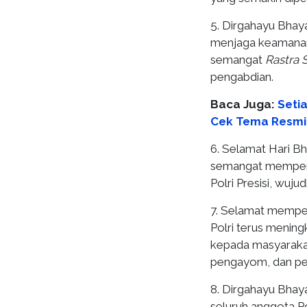
5. Dirgahayu Bhay
menjaga keamanan
semangat
Rastra
pengabdian.
Baca Juga:
Seti
Cek Tema Resmi
6. Selamat Hari Bh
semangat memperku
Polri Presisi, wuj
7. Selamat mempe
Polri terus mening
kepada masyaraka
pengayom, dan pe
8. Dirgahayu Bhaya
seluruh anggota P