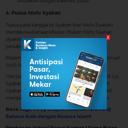
sesuaikan dengan kalender pasti).
4. Puasa Nisfu Syaban
Puasa pada tanggal 15 Syaban (hari Nisfu Syaban)
memiliki keutamaan khusus. Malam Nisfu Syaban
X
diyakini sebagai malam pengampunan luas dan
penulisan takdir tahunan.
Malam Nisfu Syaban dimulai Senin malam, 2 Februari
2026 (setelah Maghrib, 14 Syaban).
Hari puasa Nisfu Syaban: Selasa, 3 Februari 2026 (15
Syaban) ini adalah momen puncak puasa sunnah
Syaban, sangat dianjurkan untuk berpuasa sambil
memperbanyak doa, istighfar, dan shalat malam.
Baca Juga:
Ini 25 Ucapan Selamat Isra Miraj
Bahasa Arab dengan Nuansa Islami
Ringkasan Jadwal Puasa Sunnah Utama Bulan