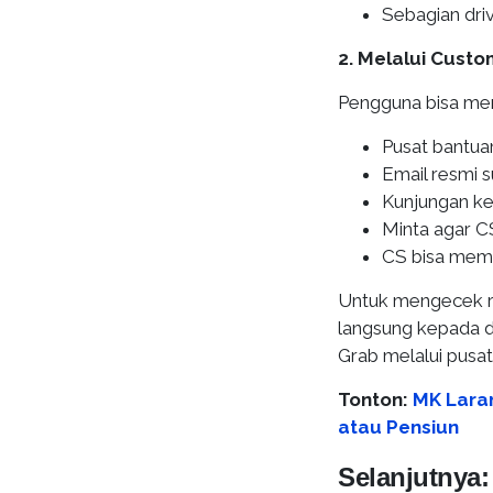
Sebagian dri
2. Melalui Custo
Pengguna bisa men
Pusat bantuan
Email resmi 
Kunjungan ke
Minta agar C
CS bisa mem
Untuk mengecek r
langsung kepada d
Grab melalui pusat
Tonton:
MK Laran
atau Pensiun
Selanjutnya