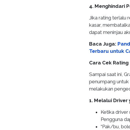
4. Menghindari 
Jika rating terlalu
kasar, membatalka
dapat meninjau ak
Baca Juga:
Pand
Terbaru untuk C
Cara Cek Rating
Sampai saat ini, G
penumpang untuk me
melakukan pengece
1. Melalui Drive
Ketika drive
Pengguna dap
“Pak/bu, bole