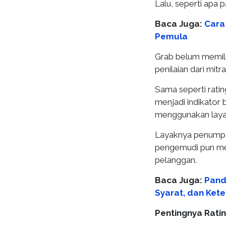
Lalu, seperti apa
Baca Juga:
Cara
Pemula
Grab belum memili
penilaian dari mitr
Sama seperti ratin
menjadi indikator
menggunakan laya
Layaknya penumpan
pengemudi pun me
pelanggan.
Baca Juga:
Pand
Syarat, dan Ket
Pentingnya Rati