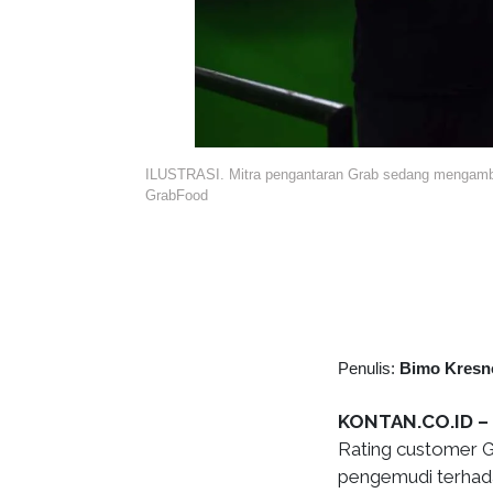
ILUSTRASI. Mitra pengantaran Grab sedang mengambil
GrabFood
Penulis:
Bimo Kresn
KONTAN.CO.ID –
Rating customer Gr
pengemudi terhada