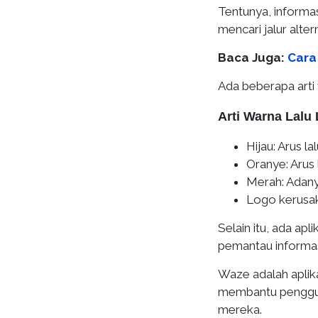
Tentunya, inform
mencari jalur altern
Baca Juga:
Cara
Ada beberapa arti
Arti Warna Lalu 
Hijau
: Arus la
Oranye
: Arus
Merah
: Adany
Logo kerusa
Selain itu, ada ap
pemantau informa
Waze adalah aplik
membantu penggun
mereka.