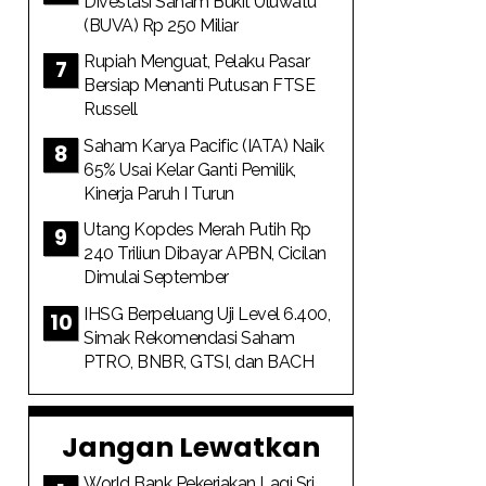
Divestasi Saham Bukit Uluwatu
(BUVA) Rp 250 Miliar
Rupiah Menguat, Pelaku Pasar
Bersiap Menanti Putusan FTSE
Russell
Saham Karya Pacific (IATA) Naik
65% Usai Kelar Ganti Pemilik,
Kinerja Paruh I Turun
Utang Kopdes Merah Putih Rp
240 Triliun Dibayar APBN, Cicilan
Dimulai September
IHSG Berpeluang Uji Level 6.400,
Simak Rekomendasi Saham
PTRO, BNBR, GTSI, dan BACH
Jangan Lewatkan
World Bank Pekerjakan Lagi Sri