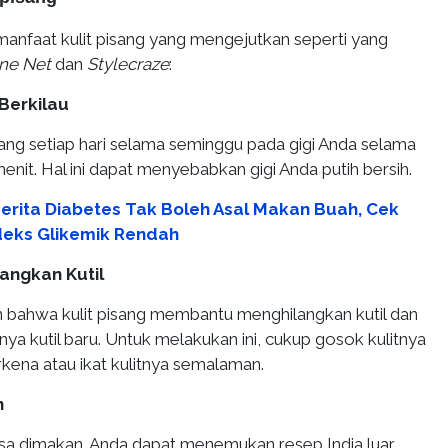
manfaat kulit pisang yang mengejutkan seperti yang
ne Net
dan
Stylecraze
:
Berkilau
sang setiap hari selama seminggu pada gigi Anda selama
menit. Hal ini dapat menyebabkan gigi Anda putih bersih.
erita Diabetes Tak Boleh Asal Makan Buah, Cek
deks Glikemik Rendah
angkan Kutil
 bahwa kulit pisang membantu menghilangkan kutil dan
a kutil baru. Untuk melakukan ini, cukup gosok kulitnya
rkena atau ikat kulitnya semalaman.
n
bisa dimakan. Anda dapat menemukan resep India luar