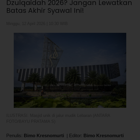
Dzulqaidah 2026? Jangan Lewatkan
Batas Akhir Syawal Ini!
Minggu, 12 April 2026 | 10:30 WIB
ILUSTRASI. Masjid unik di jalur mudik Lebaran (ANTARA
FOTO/BAYU PRATAMA S)
Penulis:
Bimo Kresnomurti
|
Editor:
Bimo Kresnomurti