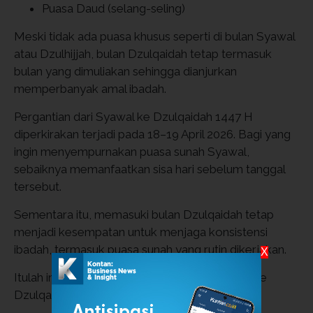
Puasa Daud (selang-seling)
Meski tidak ada puasa khusus seperti di bulan Syawal
atau Dzulhijjah, bulan Dzulqaidah tetap termasuk
bulan yang dimuliakan sehingga dianjurkan
memperbanyak amal ibadah.
Pergantian dari Syawal ke Dzulqaidah 1447 H
diperkirakan terjadi pada 18–19 April 2026. Bagi yang
ingin menyempurnakan puasa sunah Syawal,
sebaiknya memanfaatkan sisa hari sebelum tanggal
tersebut.
Sementara itu, memasuki bulan Dzulqaidah tetap
menjadi kesempatan untuk menjaga konsistensi
ibadah, termasuk puasa sunah yang rutin dikerjakan.
X
Itulah informasi mengenai pergantian Syawal ke
Dzulqaidah tahun 2026.