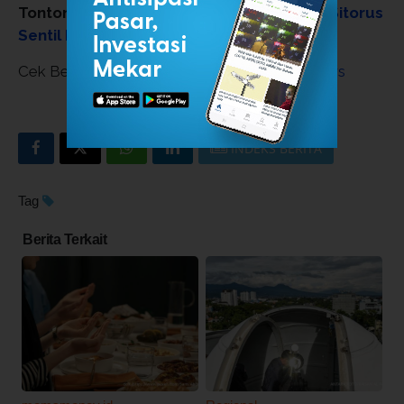
Tonton:
DPR Ogah Pindah ke IKN? Deddy Sitorus
Sentil Pernyataan Gibran!
Cek Berita dan Artikel yang lain di
Google News
INDEKS BERITA
Tag
Berita Terkait