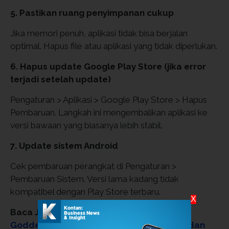
5. Pastikan ruang penyimpanan cukup
Jika memori penuh, aplikasi tidak bisa berjalan
optimal. Hapus file atau aplikasi yang tidak diperlukan.
6. Hapus update Google Play Store (jika error
terjadi setelah update)
Pengaturan > Aplikasi > Google Play Store > Hapus
Pembaruan. Langkah ini mengembalikan aplikasi ke
versi bawaan yang biasanya lebih stabil.
7. Update sistem Android
Cek pembaruan perangkat di Pengaturan >
Pembaruan Sistem. Versi lama kadang tidak
kompatibel dengan Play Store terbaru.
X
Baca Juga:
Panduan Klaim Kode Redeem
Goddess Order untuk Pemula di Android dan