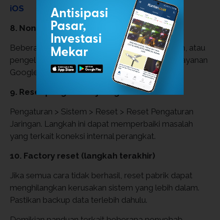
iOS
8. Nonaktifkan aplikasi yang bentrok
Beberapa aplikasi keamanan, modifikasi sistem, atau
pengelola jaringan dapat mengganggu akses layanan
Google Play.
9. Reset pengaturan jaringan
Pengaturan > Sistem > Reset > Reset Pengaturan
Jaringan. Langkah ini dapat memperbaiki masalah
yang terkait koneksi internal perangkat.
10. Factory reset (langkah terakhir)
Jika semua cara tidak berhasil, reset pabrik dapat
menghilangkan kerusakan sistem yang lebih dalam.
Pastikan backup data terlebih dahulu.
Demikian panduan terkait beberapa penyebab