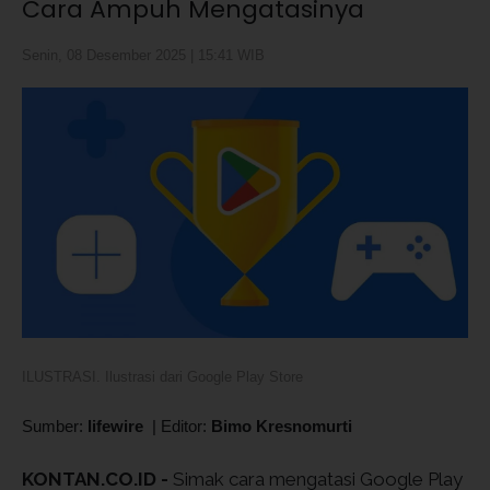
Cara Ampuh Mengatasinya
Senin, 08 Desember 2025 | 15:41 WIB
ILUSTRASI. Ilustrasi dari Google Play Store
Sumber:
lifewire
|
Editor:
Bimo Kresnomurti
KONTAN.CO.ID -
Simak cara mengatasi Google Play