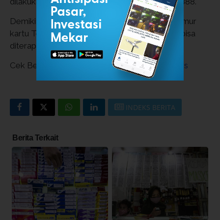
dilakukan melalui Aplikasi maupun kode UMB 888.
Demikian penjelasan mengenai panduan cek umur
kartu Telkomsel lewat USSD dan layanan CS bisa
diterapkan dengan mudah dan praktis.
Cek Berita dan Artikel yang lain di
Google News
INDEKS BERITA
Berita Terkait