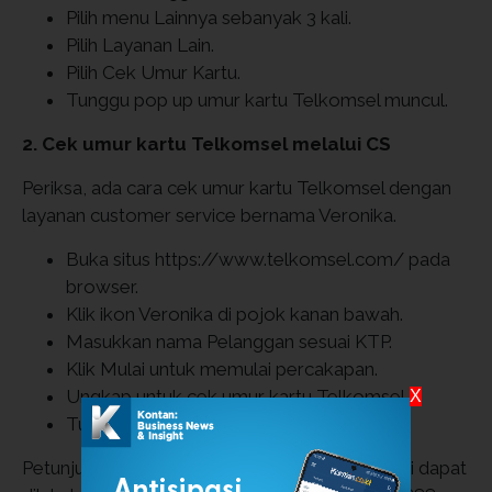
Pilih menu Lainnya sebanyak 3 kali.
Pilih Layanan Lain.
Pilih Cek Umur Kartu.
Tunggu pop up umur kartu Telkomsel muncul.
2. Cek umur kartu Telkomsel melalui CS
Periksa, ada cara cek umur kartu Telkomsel dengan
layanan customer service bernama Veronika.
Buka situs https://www.telkomsel.com/ pada
browser.
Klik ikon Veronika di pojok kanan bawah.
Masukkan nama Pelanggan sesuai KTP.
Klik Mulai untuk memulai percakapan.
Ungkap untuk cek umur kartu Telkomsel.
X
Tunggu balasan dari CS.
Petunjuk cek masa aktif kartu Telkomsel terkini dapat