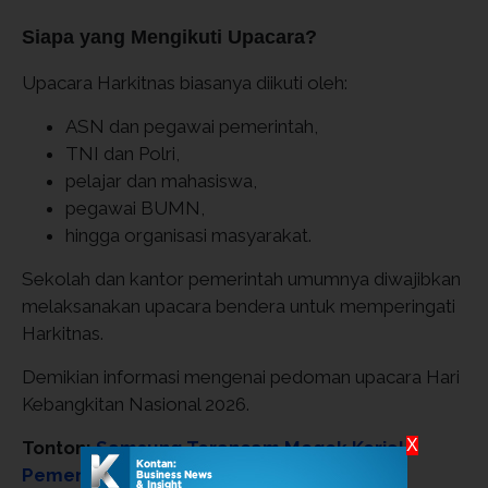
Siapa yang Mengikuti Upacara?
Upacara Harkitnas biasanya diikuti oleh:
ASN dan pegawai pemerintah,
TNI dan Polri,
pelajar dan mahasiswa,
pegawai BUMN,
hingga organisasi masyarakat.
Sekolah dan kantor pemerintah umumnya diwajibkan
melaksanakan upacara bendera untuk memperingati
Harkitnas.
Demikian informasi mengenai pedoman upacara Hari
Kebangkitan Nasional 2026.
X
Tonton:
Samsung Terancam Mogok Kerja!
Pemerintah Korea Selatan Turun Tangan