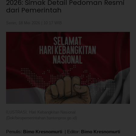
2026: Simak Detail Pedoman Resmi
dari Pemerintah
Senin, 18 Mei 2026 | 10:17 WIB
ILUSTRASI. Hari Kebangkitan Nasional
(Dok/biropemerintahan.bantenprov.go.id)
Penulis:
Bimo Kresnomurti
|
Editor:
Bimo Kresnomurti