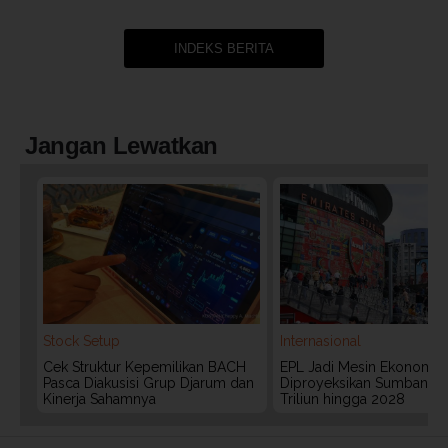
INDEKS BERITA
Jangan Lewatkan
Stock Setup
Internasional
Cek Struktur Kepemilikan BACH
EPL Jadi Mesin Ekonomi In
Pasca Diakusisi Grup Djarum dan
Diproyeksikan Sumbang 
Kinerja Sahamnya
Triliun hingga 2028