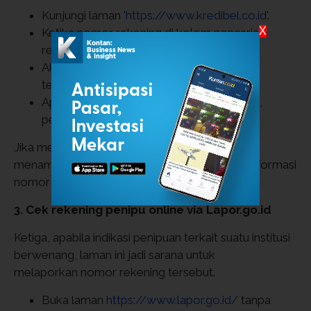
Kunjungi laman '
https://www.kredibel.co.id
'.
X
Ketika nomor rekening di kolom pencarian
rekening.
Akan muncul data terkait nomor rekening
tersebut.
Apabila ingin melihat informasi lebih detail,
pengguna bisa login/sign up.
Jika menemukan kecurigaan, Anda bisa ikut
menambahkan laporan di bagian bawah dari informasi
nomor rekening.
3. Cek rekening penipu online via Lapor.go.id
Ketiga, apabila indikasi penipuan terkait suatu institusi
berwenang, laman ini jadi sarana untuk
melaporkan nomor rekening tersebut.
Buka laman
https://www.lapor.go.id/
tanpa