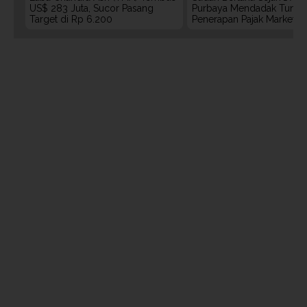
US$ 283 Juta, Sucor Pasang
Purbaya Mendadak Tunda
Target di Rp 6.200
Penerapan Pajak Marketpl