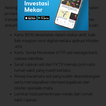
Kelengkapan berkas sangat menentukan kelancaran
proses verifikasi digital saat peserta melakukan
transaksi di optik. Bersumber dari BPJS Kesehatan,
dokumen-dokumen yang wajib disiapkan antara lain:
Kartu BPJS Kesehatan dalam status aktif, baik
fisik maupun versi digital melalui aplikasi Mobile
JKN.
Kartu Tanda Penduduk (KTP) asli sebagai bukti
validasi identitas.
Surat rujukan asli dari FKTP menuju poli mata
rumah sakit yang masih berlaku.
Resep kacamata asli yang sudah ditandatangani
serta mendapatkan stempel legalisasi dari
dokter spesialis mata.
Lembar hasil pemeriksaan medis dari rumah
sakit rujukan.