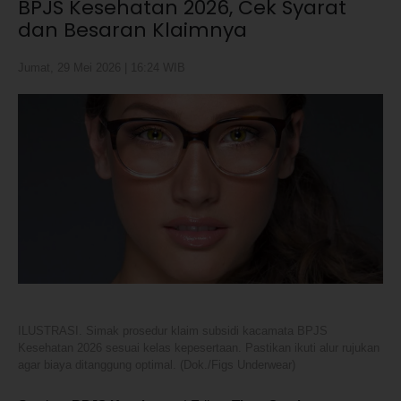
BPJS Kesehatan 2026, Cek Syarat
dan Besaran Klaimnya
Jumat, 29 Mei 2026 | 16:24 WIB
ILUSTRASI. Simak prosedur klaim subsidi kacamata BPJS
Kesehatan 2026 sesuai kelas kepesertaan. Pastikan ikuti alur rujukan
agar biaya ditanggung optimal. (Dok./Figs Underwear)