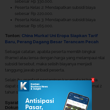
sebesar Rp 330.000.
Peserta Kelas 2: Mendapatkan subsidi biaya
sebesar Rp 220.000.
Peserta Kelas 3: Mendapatkan subsidi biaya
sebesar Rp 165.000.
Tonton:
China Murka! Uni Eropa Siapkan Tarif
Baru, Perang Dagang Besar Terancam Pecah
Sebagai catatan, apabila peserta memilih bingkai
(frame) atau lensa dengan harga yang melampaui nilai
subsidi tersebut, maka selisih biayanya menjadi
tanggung jawab pribadi peserta.
Selain itu, manfaat penjaminan kacamata ini hanya
X
dapat diklaim kembali dalam jangka waktu minimal 2
tahun sekali.
Syarat Administratif dan Kelengkapan
Dokumen