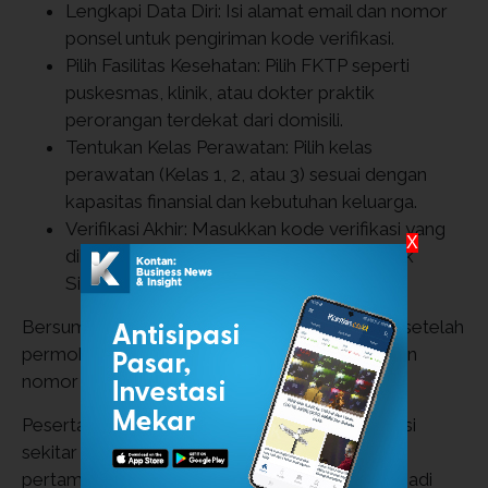
Lengkapi Data Diri: Isi alamat email dan nomor
ponsel untuk pengiriman kode verifikasi.
Pilih Fasilitas Kesehatan: Pilih FKTP seperti
puskesmas, klinik, atau dokter praktik
perorangan terdekat dari domisili.
Tentukan Kelas Perawatan: Pilih kelas
perawatan (Kelas 1, 2, atau 3) sesuai dengan
kapasitas finansial dan kebutuhan keluarga.
Verifikasi Akhir: Masukkan kode verifikasi yang
X
dikirimkan melalui email atau SMS, lalu klik
Simpan.
Bersumber dari laman resmi
BPJS Kesehatan
, setelah
permohonan disetujui, sistem akan menerbitkan
nomor Virtual Account (VA).
Peserta perlu menunggu masa jeda administrasi
sekitar 14-30 hari sebelum pembayaran iuran
pertama dapat dilakukan dan status kartu menjadi